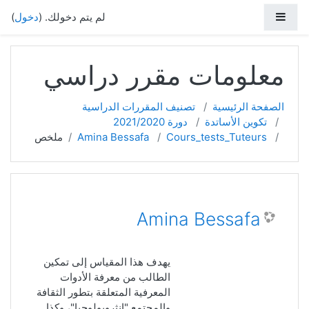
خطي إلى المحتوى الرئيسي
واجهة جانبية
لم يتم دخولك. (
دخول
)
معلومات مقرر دراسي
الصفحة الرئيسية
تصنيف المقررات الدراسية
تكوين الأساتدة
دورة 2021/2020
Cours_tests_Tuteurs
Amina Bessafa
ملخص
Amina Bessafa
يهدف هذا المقياس إلى تمكين
الطالب من معرفة الأدوات
المعرفية المتعلقة بتطور الثقافة
والمجتمع "انثروبولوجيا"، وكذا