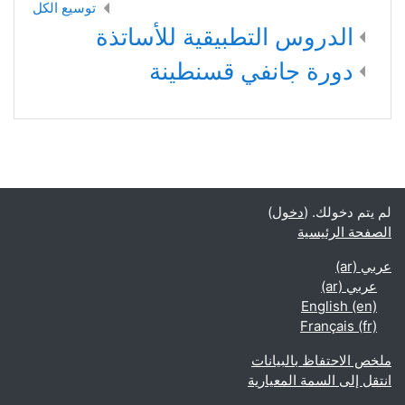
توسيع الكل
الدروس التطبيقية للأساتذة
دورة جانفي قسنطينة
لم يتم دخولك. (
دخول
)
الصفحة الرئيسية
عربي ‎(ar)‎
عربي ‎(ar)‎
English ‎(en)‎
Français ‎(fr)‎
ملخص الاحتفاظ بالبيانات
انتقل إلى السمة المعيارية